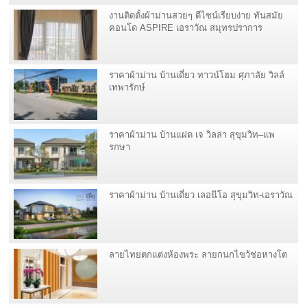
งานติดตั้งผ้าม่านสวยๆ ดีไซน์เรียบง่าย ทันสมัย
คอนโด ASPIRE เอราวัณ สมุทรปราการ
ราคาผ้าม่าน บ้านเดี่ยว ทาวน์โฮม ศุภาลัย วิลล์
เทพารักษ์
ราคาผ้าม่าน บ้านแฝด เจ วิลล่า สุขุมวิท–แพ
รกษา
ราคาผ้าม่าน บ้านเดี่ยว เลอนีโอ สุขุมวิท-เอราวัณ
ลายไทยตกแต่งห้องพระ ลายกนกไขว้ช่อหางโต