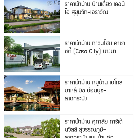
ราคาผ้าม่าน บ้านเดี่ยว เลอนี
โอ สุขุมวิท-เอราวัณ
ราคาผ้าม่าน ทาวน์โฮม คาซ่า
ซิตี้ (Casa City) บางนา
ราคาผ้าม่าน หมู่บ้าน เอโทล
บาหลี บีช อ่อนนุช-
ลาดกระบัง
ราคาผ้าม่าน ศุภาลัย การ์เด้
นวิลล์ สุวรรณภูมิ-
ลาดกระบัง แบบบ้านศุภ