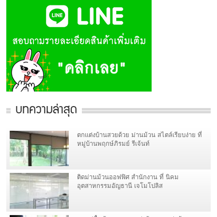
บทความล่าสุด
ตกแต่งบ้านสวยด้วย ม่านม้วน สไตล์เรียบง่าย ที่
หมู่บ้านพฤกษ์ภิรมย์ รีเจ้นท์
ติดม่านม้วนออฟฟิศ สำนักงาน ที่ นิคม
อุตสาหกรรมอัญธานี เจโมโปลิส