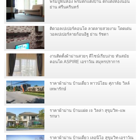
พรมปูพื้นห้อง พรมตกแต่งบ้าน ตกแต่งห้องนอน
ย่าน ศรีนครินทร์
ติดวอลเปเปอร์คอนโด ลวดลายสวยงาม โดดเด่น
วอลเปเปอร์ลายก้อนอิฐ ย่าน รัชดา
งานติดตั้งผ้าม่านสวยๆ ดีไซน์เรียบง่าย ทันสมัย
คอนโด ASPIRE เอราวัณ สมุทรปราการ
ราคาผ้าม่าน บ้านเดี่ยว ทาวน์โฮม ศุภาลัย วิลล์
เทพารักษ์
ราคาผ้าม่าน บ้านแฝด เจ วิลล่า สุขุมวิท–แพ
รกษา
ราคาผ้าม่าน บ้านเดี่ยว เลอนีโอ สุขุมวิท-เอราวัณ