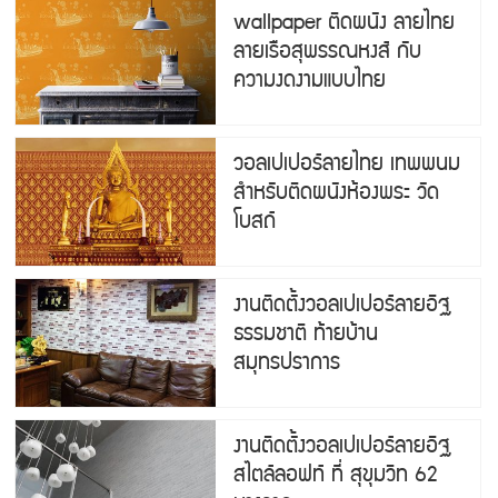
wallpaper ติดผนัง ลายไทย
ลายเรือสุพรรณหงส์ กับ
ความงดงามแบบไทย
วอลเปเปอร์ลายไทย เทพพนม
สำหรับติดผนังห้องพระ วัด
โบสถ์
งานติดตั้งวอลเปเปอร์ลายอิฐ
ธรรมชาติ ท้ายบ้าน
สมุทรปราการ
งานติดตั้งวอลเปเปอร์ลายอิฐ
สไตล์ลอฟท์ ที่ สุขุมวิท 62