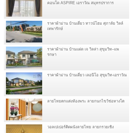
คอนโด ASPIRE เอราวัณ สมุทรปราการ
ราคาผ้าม่าน บ้านเดี่ยว ทาวน์โฮม ศุภาลัย วิลล์
เทพารักษ์
ราคาผ้าม่าน บ้านแฝด เจ วิลล่า สุขุมวิท–แพ
รกษา
ราคาผ้าม่าน บ้านเดี่ยว เลอนีโอ สุขุมวิท-เอราวัณ
ลายไทยตกแต่งห้องพระ ลายกนกไขว้ช่อหางโต
วอลเปเปอร์ติดผนังลายไทย ลายกรวยเชิง