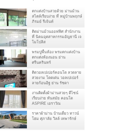
ตกแต่งบ้านสวยด้วย ม่านม้วน
สไตล์เรียบง่าย ที่ หมู่บ้านพฤกษ์
ภิรมย์ รีเจ้นท์
ติดม่านม้วนออฟฟิศ สำนักงาน
ที่ นิคมอุตสาหกรรมอัญธานี เจ
โมโปลิส
พรมปูพื้นห้อง พรมตกแต่งบ้าน
ตกแต่งห้องนอน ย่าน
ศรีนครินทร์
ติดวอลเปเปอร์คอนโด ลวดลาย
สวยงาม โดดเด่น วอลเปเปอร์
ลายก้อนอิฐ ย่าน รัชดา
งานติดตั้งผ้าม่านสวยๆ ดีไซน์
เรียบง่าย ทันสมัย คอนโด
ASPIRE เอราวัณ
สมุทรปราการ
ราคาผ้าม่าน บ้านเดี่ยว ทาวน์
โฮม ศุภาลัย วิลล์ เทพารักษ์