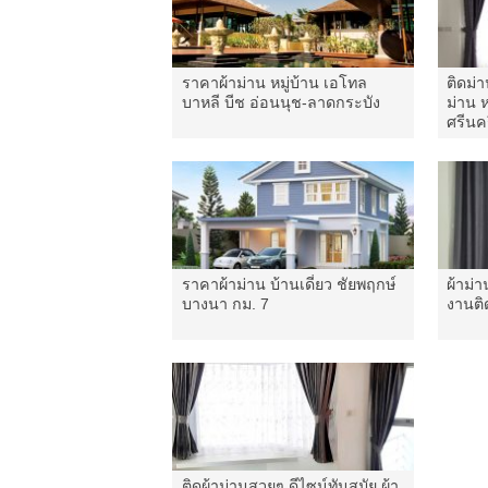
ราคาผ้าม่าน หมู่บ้าน เอโทล
ติดม่า
บาหลี บีช อ่อนนุช-ลาดกระบัง
ม่าน ห
ศรีนค
ราคาผ้าม่าน บ้านเดี่ยว ชัยพฤกษ์
ผ้าม่า
บางนา กม. 7
งานติด
ติดผ้าม่านสวยๆ ดีไซน์ทันสมัย ผ้า