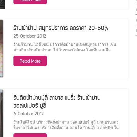
นั่นก็คือสามารถเป็น ผ้าม่านกัน UV ได้ ที่ส่วนมากมักจะใช้การ
ติดตั้งแบบ ม่านตาไก่ ที่มีอยู่อย่างหลากหลาย แต่ควรมองหาที่มี
คุณภาพ ราคาสบายกระเป๋า ประสิทธิภาพดี การบริการเยี่ยม
อย่าง ผ้าม่าน the connect onnut ผ้าม่านอ่อนนุช ผ้าม่าน
ร้านผ้าม่าน สมุทรปราการ ลดราคา 20-50%
โครงการพฤกษา โดยเรามีผลงานตัวอย่างการติดตั้งผ้าม่าน
25 October 2012
ร้านผ้าม่าน ไอดีไซน์ บริการติดผ้าม่านเขตสมุทรปราการ เช่น
ม่านจีบ ม่านพับ ม่านตาไก่ ในราคาไม่แพง โดยทีมงานมือ
อาชีพ ยินดีรับบัตรเครดิต Visa, MasterCard
Read More
http://www.decorsiam.com/category/ผลงาน ( i design ) เลข
ที่ 430/19 หมู่ 5 ถ.ศรีนครินทร์ ต.สำโรงเหนือ อ.เมือง
จ.สมุทรปราการ 10270 Tel : 084-531-8896 ,
รับติดผ้าม่านมู่ลี่ ลาซาล แบริ่ง ร้านผ้าม่าน
วอลเปเปอร์ มู่ลี่
6 October 2012
ร้านไอดีไซน์ บริการติดตั้งผ้าม่าน วอลเปเปอร์ มูู่ลี่ ม่านปรับแสง
ในราคาไม่แพง บริการติดตั้งตาม คอนโด บ้านเดี่ยว ออฟฟิศ ใน
ย่าน ซอยแบริ่ง ซอยลาซาล