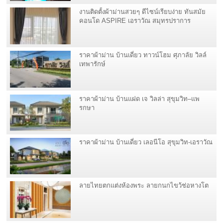
งานติดตั้งผ้าม่านสวยๆ ดีไซน์เรียบง่าย ทันสมัย
คอนโด ASPIRE เอราวัณ สมุทรปราการ
ราคาผ้าม่าน บ้านเดี่ยว ทาวน์โฮม ศุภาลัย วิลล์
เทพารักษ์
ราคาผ้าม่าน บ้านแฝด เจ วิลล่า สุขุมวิท–แพ
รกษา
ราคาผ้าม่าน บ้านเดี่ยว เลอนีโอ สุขุมวิท-เอราวัณ
ลายไทยตกแต่งห้องพระ ลายกนกไขว้ช่อหางโต