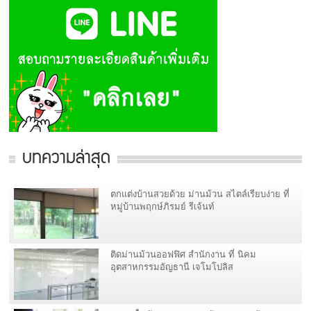
บทความล่าสุด
ตกแต่งบ้านสวยด้วย ม่านม้วน สไตล์เรียบง่าย ที่
หมู่บ้านพฤกษ์ภิรมย์ รีเจ้นท์
ติดม่านม้วนออฟฟิศ สำนักงาน ที่ นิคม
อุตสาหกรรมอัญธานี เจโมโปลิส