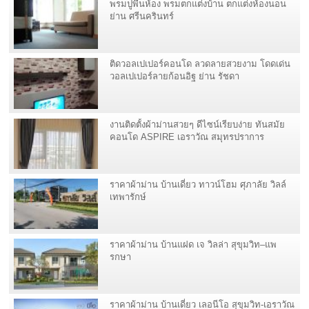
พรมปูพื้นห้อง พรมตกแต่งบ้าน ตกแต่งห้องนอน
ย่าน ศรีนครินทร์
ติดวอลเปเปอร์คอนโด ลวดลายสวยงาม โดดเด่น
วอลเปเปอร์ลายก้อนอิฐ ย่าน รัชดา
งานติดตั้งผ้าม่านสวยๆ ดีไซน์เรียบง่าย ทันสมัย
คอนโด ASPIRE เอราวัณ สมุทรปราการ
ราคาผ้าม่าน บ้านเดี่ยว ทาวน์โฮม ศุภาลัย วิลล์
เทพารักษ์
ราคาผ้าม่าน บ้านแฝด เจ วิลล่า สุขุมวิท–แพ
รกษา
ราคาผ้าม่าน บ้านเดี่ยว เลอนีโอ สุขุมวิท-เอราวัณ