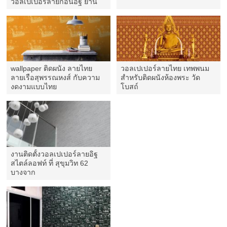
วอลเปเปอร์ลายก้อนอิฐ ย่าน
รัชดา
wallpaper ติดผนัง ลายไทย
วอลเปเปอร์ลายไทย เทพพนม
ลายเรือสุพรรณหงส์ กับความ
สำหรับติดผนังห้องพระ วัด
งดงามแบบไทย
โบสถ์
งานติดตั้งวอลเปเปอร์ลายอิฐ
สไตล์ลอฟท์ ที่ สุขุมวิท 62
บางจาก