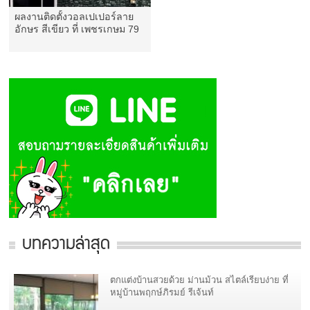
ผลงานติดตั้งวอลเปเปอร์ลาย
อักษร สีเขียว ที่ เพชรเกษม 79
บทความล่าสุด
ตกแต่งบ้านสวยด้วย ม่านม้วน สไตล์เรียบง่าย ที่
หมู่บ้านพฤกษ์ภิรมย์ รีเจ้นท์