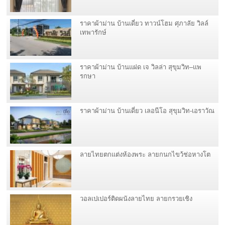
ราคาผ้าม่าน บ้านเดี่ยว ทาวน์โฮม ศุภาลัย วิลล์
เทพารักษ์
ราคาผ้าม่าน บ้านแฝด เจ วิลล่า สุขุมวิท–แพ
รกษา
ราคาผ้าม่าน บ้านเดี่ยว เลอนีโอ สุขุมวิท-เอราวัณ
ลายไทยตกแต่งห้องพระ ลายกนกไขว้ช่อหางโต
วอลเปเปอร์ติดผนังลายไทย ลายกรวยเชิง