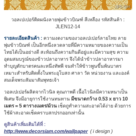
วอลเปเปอร์ติดผนังลายพุ่มข้าวบิณฑ์ สีเหลือง รหัสสินค้า :
JLEN12-14
รายละเอียดสินค้า :
ความงดงามของวอลเปเปอร์ลายไทย ลาย
พุ่มข้าวบิณฑ์ เป็นอีกหนึ่งลวดลายที่มีความหมายของความเป็น
ไทยได้เป็นอย่างดี สะท้อนถึงความกินดีอยู่และมีความสุข ความ
อุดมสมบรูณ์ของข้าวปลาอาหาร
จึงได้นำข้าวปลาอาหารมา
ทำบุญตักบาตรคนละหนึ่งทัพพี จนทำให้ข้าวพูนขึ้นพ้นบาตร
เหมาะสำหรับติดตั้งในพระอุโบสถ ศาลา วัด หน่วยงาน และองค์
สมเด็จพระสัมมาสัมพุทธเจ้า
วอลเปเปอร์
ผลิตจากไวนิล คุณภาพดี เนื้อไวนิลมีความหนาเป็น
พิเศษ จึงมีอายุการใช้งานทนทาน
มีขนาดกว้าง 0.53 x ยาว 10
เมตร = 5 ตารางเมตร/ม้วน
เช็ดถูทำความสะอาดได้ง่าย ด้วยการ
ใช้ผ้าสะอาดเช็ดคราบสกปรกออกเท่านั้น
ดูสินค้าเพิ่มเติมได้ที่ :
http://www.decorsiam.com/wallpaper
( i design )