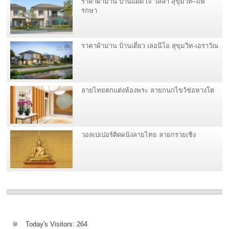
ราคาผ้าม่าน บ้านแฝด เจ วิลล่า สุขุมวิท–แพ
รกษา
ราคาผ้าม่าน บ้านเดี่ยว เลอนีโอ สุขุมวิท-เอราวัณ
ลายไทยตกแต่งห้องพระ ลายกนกไขว้ช่อหางโต
วอลเปเปอร์ติดผนังลายไทย ลายกรวยเชิง
Today's Visitors:
264