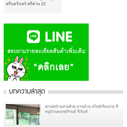
ศรีนครินทร์ ศรีด่าน 22
บทความล่าสุด
ตกแต่งบ้านสวยด้วย ม่านม้วน สไตล์เรียบง่าย ที่
หมู่บ้านพฤกษ์ภิรมย์ รีเจ้นท์