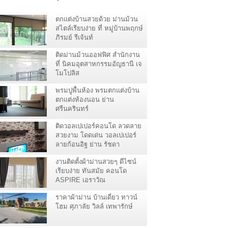
ตกแต่งบ้านสวยด้วย ม่านม้วน
สไตล์เรียบง่าย ที่ หมู่บ้านพฤกษ์
ภิรมย์ รีเจ้นท์
ติดม่านม้วนออฟฟิศ สำนักงาน
ที่ นิคมอุตสาหกรรมอัญธานี เจ
โมโปลิส
พรมปูพื้นห้อง พรมตกแต่งบ้าน
ตกแต่งห้องนอน ย่าน
ศรีนครินทร์
ติดวอลเปเปอร์คอนโด ลวดลาย
สวยงาม โดดเด่น วอลเปเปอร์
ลายก้อนอิฐ ย่าน รัชดา
งานติดตั้งผ้าม่านสวยๆ ดีไซน์
เรียบง่าย ทันสมัย คอนโด
ASPIRE เอราวัณ
สมุทรปราการ
ราคาผ้าม่าน บ้านเดี่ยว ทาวน์
โฮม ศุภาลัย วิลล์ เทพารักษ์