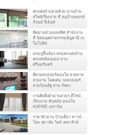
ตกแต่งบ้านสวยด้วย ม่านม้วน
สไตล์เรียบง่าย ที่ หมู่บ้านพฤกษ์
ภิรมย์ รีเจ้นท์
ติดม่านม้วนออฟฟิศ สำนักงาน
ที่ นิคมอุตสาหกรรมอัญธานี เจ
โมโปลิส
พรมปูพื้นห้อง พรมตกแต่งบ้าน
ตกแต่งห้องนอน ย่าน
ศรีนครินทร์
ติดวอลเปเปอร์คอนโด ลวดลาย
สวยงาม โดดเด่น วอลเปเปอร์
ลายก้อนอิฐ ย่าน รัชดา
งานติดตั้งผ้าม่านสวยๆ ดีไซน์
เรียบง่าย ทันสมัย คอนโด
ASPIRE เอราวัณ
สมุทรปราการ
ราคาผ้าม่าน บ้านเดี่ยว ทาวน์
โฮม ศุภาลัย วิลล์ เทพารักษ์