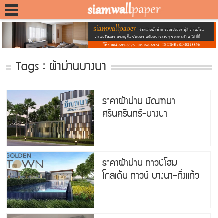
Tags : ผ้าม่านบางนา
ราคาผ้าม่าน มัณฑนา
ศรีนครินทร์-บางนา
ราคาผ้าม่าน ทาวน์โฮม
โกลเด้น ทาวน์ บางนา-กิ่งแก้ว