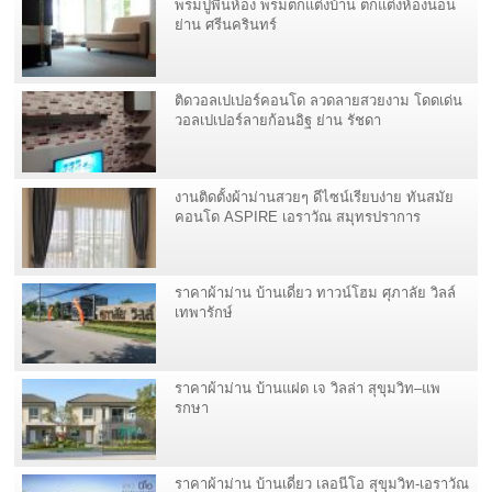
พรมปูพื้นห้อง พรมตกแต่งบ้าน ตกแต่งห้องนอน
ย่าน ศรีนครินทร์
ติดวอลเปเปอร์คอนโด ลวดลายสวยงาม โดดเด่น
วอลเปเปอร์ลายก้อนอิฐ ย่าน รัชดา
งานติดตั้งผ้าม่านสวยๆ ดีไซน์เรียบง่าย ทันสมัย
คอนโด ASPIRE เอราวัณ สมุทรปราการ
ราคาผ้าม่าน บ้านเดี่ยว ทาวน์โฮม ศุภาลัย วิลล์
เทพารักษ์
ราคาผ้าม่าน บ้านแฝด เจ วิลล่า สุขุมวิท–แพ
รกษา
ราคาผ้าม่าน บ้านเดี่ยว เลอนีโอ สุขุมวิท-เอราวัณ