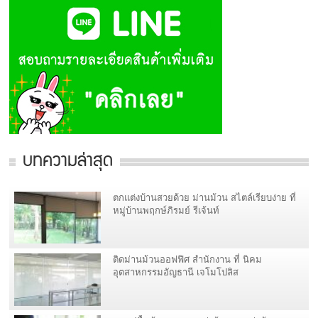
บทความล่าสุด
ตกแต่งบ้านสวยด้วย ม่านม้วน สไตล์เรียบง่าย ที่
หมู่บ้านพฤกษ์ภิรมย์ รีเจ้นท์
ติดม่านม้วนออฟฟิศ สำนักงาน ที่ นิคม
อุตสาหกรรมอัญธานี เจโมโปลิส