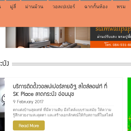
น
มู่ลี่
ม่านม้วน
วอลเปเปอร์
ฉากกั้นห้อง
พรม
ะบัง
บริการติดตั้งวอลเปเปอร์ลายอิฐ สไตล์ลอฟท์ ที่
SK Place ลาดกระบัง อ่อนนุช
9 February 2017
ตกแต่งบ้านสุดเท่ห์ ที่มีความดิบ มีสไตล์แบบร่วมสมัย ให้ความ
รู้สึกสวยงามสะดุดตา และสร้างเอกลักศณ์ให้กับสถานที่ในสไตล์
ลอฟท์ ทำให้ห้องดูนำสมัยและมีสไตล์ขึ้นมาทันที
Read More