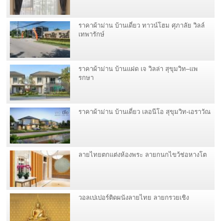
ราคาผ้าม่าน บ้านเดี่ยว ทาวน์โฮม ศุภาลัย วิลล์
เทพารักษ์
ราคาผ้าม่าน บ้านแฝด เจ วิลล่า สุขุมวิท–แพ
รกษา
ราคาผ้าม่าน บ้านเดี่ยว เลอนีโอ สุขุมวิท-เอราวัณ
ลายไทยตกแต่งห้องพระ ลายกนกไขว้ช่อหางโต
วอลเปเปอร์ติดผนังลายไทย ลายกรวยเชิง