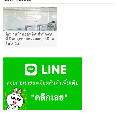
ติดม่านม้วนออฟฟิศ สำนักงาน
ที่ นิคมอุตสาหกรรมอัญธานี เจ
โมโปลิส