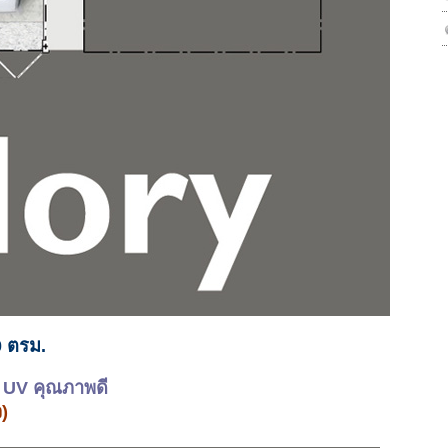
0 ตรม.
น UV คุณภาพดี
ว)