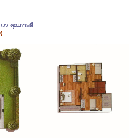
.
น UV คุณภาพดี
ว)