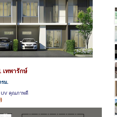
 เทพารักษ์
ตรม.
น UV คุณภาพดี
ว)