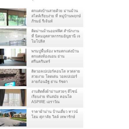
ตกแต่งบ้านสวยด้วย ม่านม้วน
สไตล์เรียบง่าย ที่ หมู่บ้านพฤกษ์
ภิรมย์ รีเจ้นท์
ติดม่านม้วนออฟฟิศ สำนักงาน
ที่ นิคมอุตสาหกรรมอัญธานี เจ
โมโปลิส
พรมปูพื้นห้อง พรมตกแต่งบ้าน
ตกแต่งห้องนอน ย่าน
ศรีนครินทร์
ติดวอลเปเปอร์คอนโด ลวดลาย
สวยงาม โดดเด่น วอลเปเปอร์
ลายก้อนอิฐ ย่าน รัชดา
งานติดตั้งผ้าม่านสวยๆ ดีไซน์
เรียบง่าย ทันสมัย คอนโด
ASPIRE เอราวัณ
สมุทรปราการ
ราคาผ้าม่าน บ้านเดี่ยว ทาวน์
โฮม ศุภาลัย วิลล์ เทพารักษ์