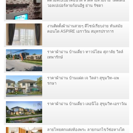
ติดวอลเปเปอร์คอนโด ลวดลายสวยงาม โดดเด่น
วอลเปเปอร์ลายก้อนอิฐ ย่าน รัชดา
งานติดตั้งผ้าม่านสวยๆ ดีไซน์เรียบง่าย ทันสมัย
คอนโด ASPIRE เอราวัณ สมุทรปราการ
ราคาผ้าม่าน บ้านเดี่ยว ทาวน์โฮม ศุภาลัย วิลล์
เทพารักษ์
ราคาผ้าม่าน บ้านแฝด เจ วิลล่า สุขุมวิท–แพ
รกษา
ราคาผ้าม่าน บ้านเดี่ยว เลอนีโอ สุขุมวิท-เอราวัณ
ลายไทยตกแต่งห้องพระ ลายกนกไขว้ช่อหางโต